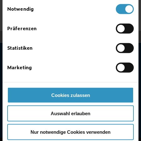
gesammelt haben.
Einwilligungsauswahl
Notwendig
Präferenzen
^
haut
Statistiken
de page
Marketing
Empreinte
Contact
Cookies zulassen
Politique de confidentialité
Recrutement
Conditions Générales de vente
Plan du site
Auswahl erlauben
ADOS GmbH, 2026
Nur notwendige Cookies verwenden