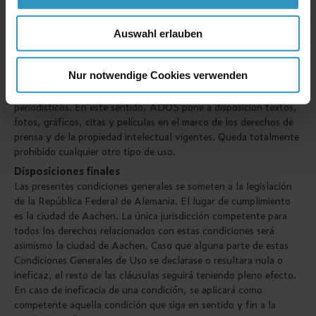
intelectual, de explotación, de marca o de signos distintivos)
pertenecen a ADOS. Queda expresamente prohibido cualquier
tipo de reproducción, modificación, distribución, transmisión y
Auswahl erlauben
otros usos de los contenidos, a menos que éstos hayan sido
explícitamente autorizados con anterioridad o estén legalmente
Nur notwendige Cookies verwenden
permitidos. Aquí quedan excluidos los contenidos de la página de
prensa, los cuales únicamente se ponen a disposición para fines
periodísticos. En este sentido, ADOS pone a disposición textos,
fotos, gráficos, citas y películas en el marco de los derechos de
prensa y de la propiedad intelectual vigentes. Queda totalmente
prohibido cualquier otro tipo de uso.
Disposiciones finales
Las presentes condiciones generales se someten a la legislación
de la República Federal de Alemania. El lugar de cumplimiento
es la ciudad de Aachen. La única jurisdicción competente para
todos los derechos relacionados con estas condiciones será
asimismo la ciudad de Aachen. Caso que alguna parte de estas
Condiciones Generales de Uso se declarase o resultara nula o
ineficaz, el resto de las cláusulas seguirá teniendo pleno efecto.
En caso de ineficacia de una condición, se aplicará como
competente aquella condición que siga en sentido y fin a la