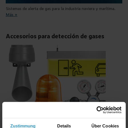
Sistemas de alerta de gas para la industria naviera y marítima.
Más »
Accesorios para detección de gases
Sondas de ambiente, mangueras de extracción, filtros, juntas,
refrigeradores de Peltier, desecadores, interruptores.
Más »
Zustimmung
Details
Über Cookies