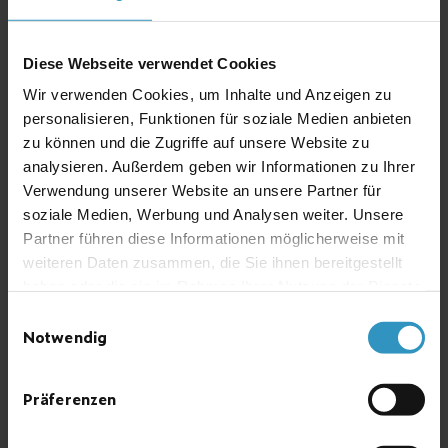
Registradores, indicadores, contadores y
Diese Webseite verwendet Cookies
software
Wir verwenden Cookies, um Inhalte und Anzeigen zu
personalisieren, Funktionen für soziale Medien anbieten
zu können und die Zugriffe auf unsere Website zu
analysieren. Außerdem geben wir Informationen zu Ihrer
Verwendung unserer Website an unsere Partner für
soziale Medien, Werbung und Analysen weiter. Unsere
Partner führen diese Informationen möglicherweise mit
weiteren Daten zusammen, die Sie ihnen bereitgestellt
haben oder die sie im Rahmen Ihrer Nutzung der Dienste
gesammelt haben.
Einwilligungsauswahl
Notwendig
Más »
Präferenzen
Análisis de gases biológico