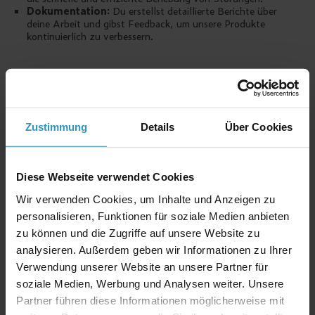
Dokumentation:
Du erstellst detaillierte Berichte über
deine Arbeit und gibst Feedback, um unsere Produkte
kontinuierlich zu verbessern.
Das bringst du mit:
Technisches Know-how:
Eine abgeschlossene
Berufsausbildung in dem Bereich Mechatronik, Elektrotechnik
oder vergleichbare Qualifikationen
Zustimmung
Details
Über Cookies
Erfahrung:
Idealerweise Berufserfahrung im technischen
Service
Hands-on-Mentalität:
Du bist praktisch veranlagt und
packst Herausforderungen direkt an.
Diese Webseite verwendet Cookies
Kundenorientierung:
Du hast ein sicheres Auftreten, eine
gute Kommunikationsfähigkeit und einen hohen Anspruch an
Wir verwenden Cookies, um Inhalte und Anzeigen zu
Qualität und Service.
personalisieren, Funktionen für soziale Medien anbieten
Sprache:
Du beherrschst die deutsche Sprache (mind.
zu können und die Zugriffe auf unsere Website zu
Sprachniveau B2)
Reisebereitschaft:
Für diese Position ist eine hohe
analysieren. Außerdem geben wir Informationen zu Ihrer
Reisebereitschaft erforderlich, um unsere Kunden
Verwendung unserer Website an unsere Partner für
deutschlandweit zu betreuen.
soziale Medien, Werbung und Analysen weiter. Unsere
Führerschein:
Klasse B
Partner führen diese Informationen möglicherweise mit
Das klingt nach einem Perfect Match für dich? Dann verliere