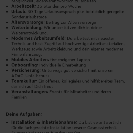
Möglichkeit, eigenverantwortlich zu arbeiten
Arbeitszeit:
35 Stunden pro Woche
Urlaub:
30 Tage Urlaubsanspruch plus betrieblich geregelte
Sonderurlaubstage
Altersvorsorge:
Beitrag zur Altersvorsorge
Weiterbildung:
Wir unterstützen dich in deiner
Weiterentwicklung.
Modernes Arbeitsumfeld:
Du arbeitest mit neuester
Technik und hast Zugriff auf hochwertige Arbeitsmaterialien,
Werkzeug sowie Arbeitskleidung und dein eigenes modernes
Firmenfahrzeug.
Mobiles Arbeiten:
firmeneigener Laptop
Onboarding:
Individuelle Einarbeitung
Versicherung:
Unterwegs gut versichert mit unserem
ADAC-Unfallschutz
Teamkultur:
Ein offenes, kollegiales und hilfsbereites Team,
das sich auf Dich freut
Veranstaltungen:
Events für Mitarbeiter und deren
Familien
Deine Aufgaben:
Installation & Inbetriebnahme:
Du bist verantwortlich
für die fachgerechte Installation unserer Gasmesstechnik-
Systeme bei unseren Kunden vor Ort.