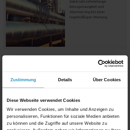
dabei jahrzehntelange
Messgenauigkeit und
Alarmierung bei einer
regelmäßigen Wartung.
References
Unsere Kunden sind so vielfältig
Zustimmung
Details
Über Cookies
wie die zu lösenden
Messaufgaben: Vom Landwirt
über die Gebäudetechnik, vom
Produktionsunternehmen bis
Diese Webseite verwendet Cookies
zum Kraftwerksbetreiber werden
die Erfordernisse unserer
Wir verwenden Cookies, um Inhalte und Anzeigen zu
Kunden erfüllt.
personalisieren, Funktionen für soziale Medien anbieten
zu können und die Zugriffe auf unsere Website zu