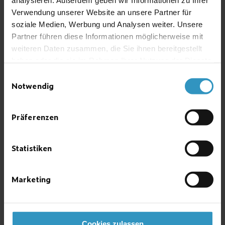
analysieren. Außerdem geben wir Informationen zu Ihrer
Verwendung unserer Website an unsere Partner für
soziale Medien, Werbung und Analysen weiter. Unsere
Partner führen diese Informationen möglicherweise mit
weiteren Daten zusammen, die Sie ihnen bereitgestellt
haben oder die sie im Rahmen Ihrer Nutzung der Dienste
Representations abroad
gesammelt haben.
Einwilligungsauswahl
Notwendig
Unsere Auslandsvertretungen
sind Ihr kompetenter
Ansprechpartner für ADOS
Präferenzen
Produkte in Ihrer Nähe. Weltweit
bieten unsere Spezialisten
fachkundige Beratung,
Statistiken
erstklassige Montage und einen
zuverlässigen vor Ort Service.
Stetig wird dieses Netzwerk von
uns erweitert.
Marketing
Cookies zulassen