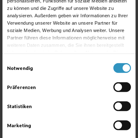
personalisieren, Funktionen für soziale Medien anbieten
Sophisticated equipment
zu können und die Zugriffe auf unsere Website zu
for special requirements
analysieren. Außerdem geben wir Informationen zu Ihrer
as well as universal
applications
Verwendung unserer Website an unsere Partner für
soziale Medien, Werbung und Analysen weiter. Unsere
Extensive production
program – “low budget”
Partner führen diese Informationen möglicherweise mit
or “high end equipment”
weiteren Daten zusammen, die Sie ihnen bereitgestellt
haben oder die sie im Rahmen Ihrer Nutzung der Dienste
System components for
completion of a gas
gesammelt haben.
Einwilligungsauswahl
warning system
Notwendig
Solutions for sampled gas
conditioning and
extraction
Präferenzen
Statistiken
Marketing