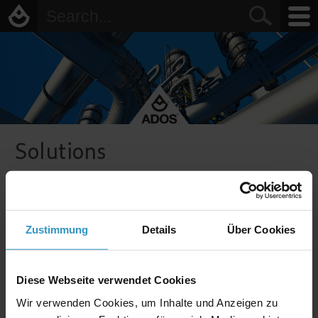
Solutions
Stationary and portable
gas measurement systems
Highly-sensitive sensors
Zustimmung
Details
Über Cookies
measure a vast number of
dangerous substances,
even in very small
concentrations and can
Diese Webseite verwendet Cookies
thus give warnings of
Wir verwenden Cookies, um Inhalte und Anzeigen zu
potential dangers