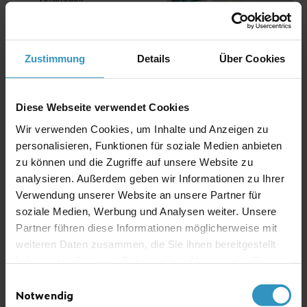
Монтаж и ввод в
эксплуатацию
Планирование фазы
Zustimmung
Details
Über Cookies
запуска и выхода на
режимные параметры
Управление и
модификация
Diese Webseite verwendet Cookies
установок
Инструктаж и
Wir verwenden Cookies, um Inhalte und Anzeigen zu
обучение
personalisieren, Funktionen für soziale Medien anbieten
Документация
zu können und die Zugriffe auf unsere Website zu
analysieren. Außerdem geben wir Informationen zu Ihrer
Технический сервис
Ремонт
Verwendung unserer Website an unsere Partner für
Инспекция
soziale Medien, Werbung und Analysen weiter. Unsere
Техническое
Partner führen diese Informationen möglicherweise mit
обслуживание и
калибровка
weiteren Daten zusammen, die Sie ihnen bereitgestellt
Устранение
haben oder die sie im Rahmen Ihrer Nutzung der Dienste
неисправностей
gesammelt haben.
Поставка
Einwilligungsauswahl
компонентов и
Notwendig
запасных частей