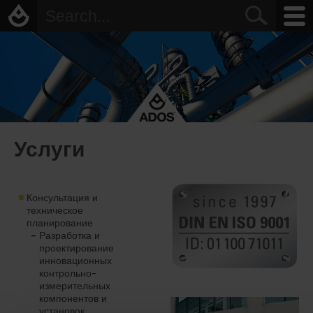
Услуги
Консультация и
техническое
планирование
Разработка и
проектирование
инновационных
контрольно-
измерительных
компонентов и
установок