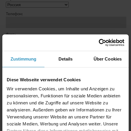
Телефон:
Факс:
E-Mail:*
Zustimmung
Details
Über Cookies
Diese Webseite verwendet Cookies
Пожалуйста, вышлите мне следующую(ие) брошюру(ы):
Wir verwenden Cookies, um Inhalte und Anzeigen zu
Multitronik 592
LON Center 2000
personalisieren, Funktionen für soziale Medien anbieten
MWS 906
MWS 906 CP
zu können und die Zugriffe auf unsere Website zu
GW 399
MWS 903
analysieren. Außerdem geben wir Informationen zu Ihrer
Verwendung unserer Website an unsere Partner für
MWS 897
GWA 2000
soziale Medien, Werbung und Analysen weiter. Unsere
ITR 498
ITR 504
Partner führen diese Informationen möglicherweise mit