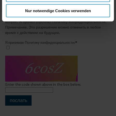
Я даю разрешение на сбор и сохранение моих данных в
Nur notwendige Cookies verwenden
электронном формате для предоставления ответа на мой
вопрос.
Я прочел (прочла) Политику конфиденциальности.
Примечание. Это разрешение можно отменить в любое
время с действием на будущее.
Я принимаю Политику конфиденциальности:*
Enter the code shown above in the box below.
послать