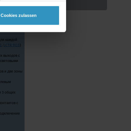
Аксессуары
Cookies zulassen
для каждой
2
,
LCTR 903
)
ых выходов с
 световыми
ов и две зоны
нулевым
и 3 общих
контактов с
подключение