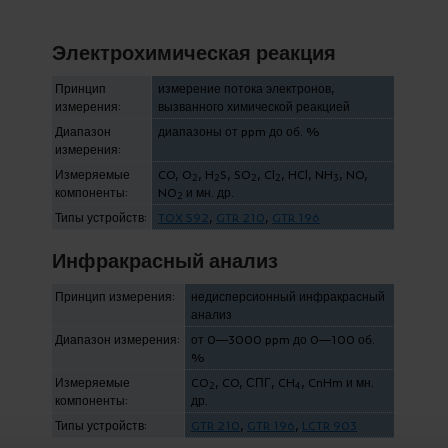
Электрохимическая реакция
Принцип
измерение потока электронов,
измерения:
вызванного химической реакцией
Диапазон
диапазоны от ppm до об. %
измерения:
Измеряемые
CO, O
, H
S, SO
, Cl
, HCl, NH
, NO,
2
2
2
2
3
компоненты:
NO
и мн. др.
2
Типы устройств:
TOX 592
,
GTR 210
,
GTR 196
Инфракрасный анализ
Принцип измерения:
недисперсионный инфракрасный
анализ
Диапазон измерения:
от 0—3000 ppm до 0—100 об.
%
Измеряемые
CO
, CO, СПГ, CH
, CnHm и мн.
2
4
компоненты:
др.
Типы устройств:
GTR 210
,
GTR 196
,
LCTR 903