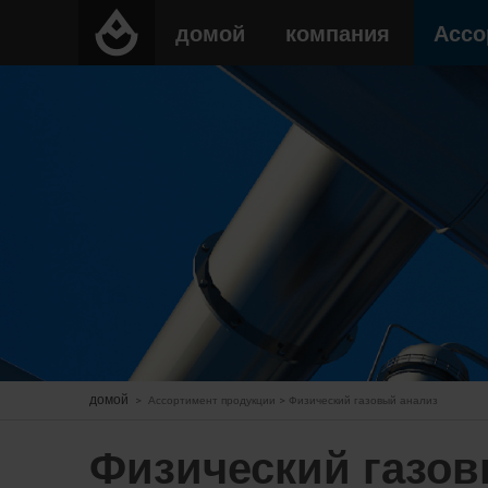
домой
компания
Ассо
домой
>
Ассортимент продукции
>
Физический газовый анализ
Физический газов