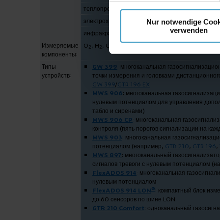
теплопроводность:
электрохимическая реакция:
Nur notwendige Cook
verwenden
инфракрасный анализ:
Измеряемые
O
, H
, CO
, CO, CH
, хлороводород, гелий, нео
2
2
2
4
компоненты:
Типы
GW 399
: многоканальная газосигнализацио
устройств:
точки измерения и головками дистанционно
GW 399
/
GTR 196 EX
MWS 906
: многоканальная газосигнализаци
нулевым потенциалом для управления допо
табло и сиренами)
MWS 906 CP
: многоканальная газосигнали
контроля (пять порогов сигнализации на каж
MWS 903
: многоканальная газосигнализаци
потенциалом (например,
GTR 210
,
GTR 196
,
MWS 897
: многоканальный газосигнализат
сигналов тревоги с нулевым потенциалом (
FlexADOS 914
: многоканальная газосигнал
нулевым потенциалом
®
FlexADOS 914 LON
: компактный блок изм
до 60 сенсоров по шине LON
GTR 210 Comfort
: одноканальный газосигн