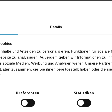
Фотоионизация
Принцип измерения:
измерение с помощью
ультрафиолета
0—200 ppm ... 0—2000 ppm
Диапазон измерения:
Details
Измеряемые
например, C
H
, C
H
, CHCl
,
7
8
8
10
3
компоненты:
PH
и многие другие
3
Типы устройств:
GTR 210
,
GTR 196
Cookies
nhalte und Anzeigen zu personalisieren, Funktionen für soziale
Website zu analysieren. Außerdem geben wir Informationen zu I
r soziale Medien, Werbung und Analysen weiter. Unsere Partner
 Daten zusammen, die Sie ihnen bereitgestellt haben oder die s
n.
ния и сигнализации
Präferenzen
Statistiken
вой эффект, теплопроводность, электрохимическая реакция, инфракрасный 
диапазоны от ppm до 100% НПВ
от 0—5 об. % до 0—100% НПВ