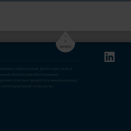
^
к
началу
тываем переносные детекторы газа и
анные высокочувствительными
еречня опасных веществ в минимальных
 потенциальной опасности.