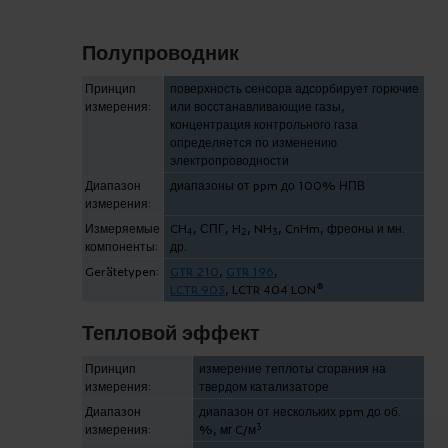
Полупроводник
Принцип
поверхность сенсора адсорбирует горючие
измерения:
или восстанавливающие газы,
концентрация контрольного газа
определяется по изменению
электропроводности
Диапазон
диапазоны от ppm до 100% НПВ
измерения:
Измеряемые
CH
, СПГ, H
, NH
, CnHm, фреоны и мн.
4
2
3
компоненты:
др.
Gerätetypen:
GTR 210
,
GTR 196
,
®
LCTR 903
, LCTR 404 LON
Тепловой эффект
Принцип
измерение теплоты сгорания на
измерения:
твердом катализаторе
Диапазон
диапазон от нескольких ppm до об.
3
измерения:
%, мг C/м