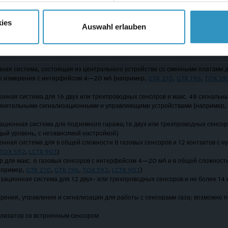
от 0—2 об. % до 0—100 об. %
диапазоны от ppm до об. %
ies
Auswahl erlauben
от 0—3000 ppm до 0—100 об. %
н, пропан, толуол, ксилол и мн. др.
нная система, состоящая из центрального устройства со сменными платами 
го измерения с интерфейсом 4—20 мА (например,
GTR 210
,
GTR 196
,
TOX 59
онная система для 16 двух или трехпроводных сенсоров и макс. 48 сигнальн
лнительными сигнализационными и управляющими устройствами (например,
зационная система для подземного гаража;16 двух или трехпроводных сенсор
дый уровень, с независимой настройкой)
онная система для в общей сложности 8 газовых сенсоров и 12 контактов с 
TOX 592
,
LCTR 903
)
ор для макс. 6 газовых сенсоров с интерфейсом 4—20 мА и в общей сложност
например,
GTR 210
,
GTR 196
,
TOX 592
,
LCTR 903
)
изационная система для 12 двух- или трехпроводных сенсоров и не более 14 
ерения, управления и сигнализации для работы с сенсорами газа; возможно 
ализатор со встроенным сенсором