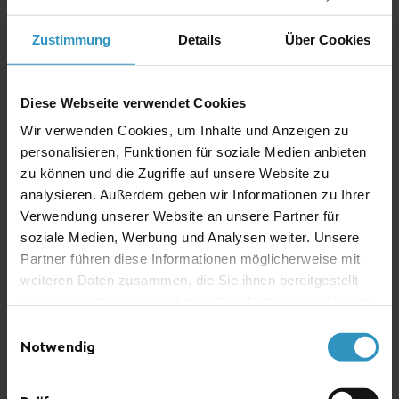
Zustimmung
Details
Über Cookies
Diese Webseite verwendet Cookies
Wir verwenden Cookies, um Inhalte und Anzeigen zu
personalisieren, Funktionen für soziale Medien anbieten
zu können und die Zugriffe auf unsere Website zu
analysieren. Außerdem geben wir Informationen zu Ihrer
Verwendung unserer Website an unsere Partner für
soziale Medien, Werbung und Analysen weiter. Unsere
Partner führen diese Informationen möglicherweise mit
weiteren Daten zusammen, die Sie ihnen bereitgestellt
haben oder die sie im Rahmen Ihrer Nutzung der Dienste
gesammelt haben.
Einwilligungsauswahl
Подвешенный на карданном шарнире измерительный
Notwendig
прибор — для компенсации сильной качки на судах при
измерении двуокиси углерода.