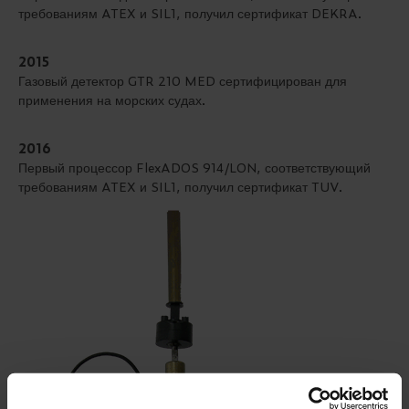
требованиям ATEX и SIL1, получил сертификат DEKRA.
2015
Газовый детектор GTR 210 MED сертифицирован для
применения на морских судах.
2016
Первый процессор FlexADOS 914/LON, соответствующий
требованиям ATEX и SIL1, получил сертификат TUV.