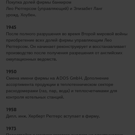
Покупка долей фирмы банкиром
Лео Рютгерсом (управляющий) и Элизабет Ланг
урожд. Хоубен.
1945
После полного разрушения во время Второй мировой войны
приобретение всех долей фирмы управляющим Лео
Рютгерсом. Он начинает реконструирует и восстанавливает
производство после получения разрешения от английских
оккупационных ведомств.
1950
Смена имени фирмы на ADOS GmbH. Дополнение
ассортимента продукции в теплотехническом секторе
расходомерами (газ, пар, вода) и теплосчетчиками для
контроля котельных станций.
1958
Дипл. инж. Херберт Рютгерс вступает в фирму.
1973
Перестройка с мокрого газового анализа на электрические