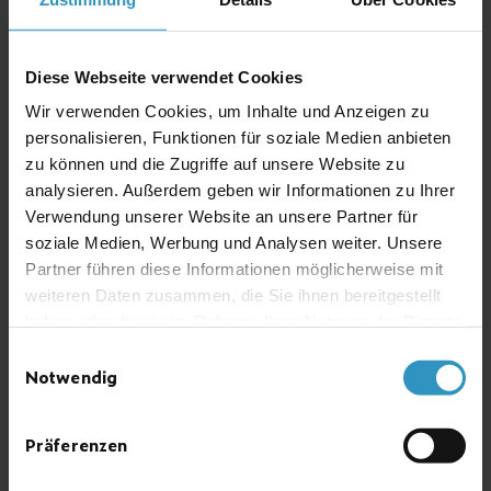
Diese Webseite verwendet Cookies
Wir verwenden Cookies, um Inhalte und Anzeigen zu
personalisieren, Funktionen für soziale Medien anbieten
zu können und die Zugriffe auf unsere Website zu
analysieren. Außerdem geben wir Informationen zu Ihrer
Verwendung unserer Website an unsere Partner für
soziale Medien, Werbung und Analysen weiter. Unsere
Partner führen diese Informationen möglicherweise mit
Mess-, Steuer- und Warneinheit für Sensoren
weiteren Daten zusammen, die Sie ihnen bereitgestellt
haben oder die sie im Rahmen Ihrer Nutzung der Dienste
gesammelt haben.
Einwilligungsauswahl
Notwendig
FlexADOS 914 CP
Präferenzen