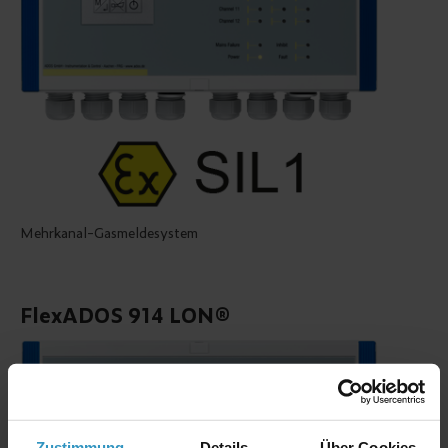
Mehrkanal-Gasmeldesystem
FlexADOS 914 LON®
Zustimmung
Details
Über Cookies