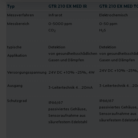
Typ
GTR 210 EX MED IR
GTR 210 EX MED T
Messverfahren
Infrarot
Elektrochemisch
Messbereich
0-5000 ppm
0-50 ppm
CO
H
S
2
2
typische
Detektion
Detektion
von gesundheitsschädlichen
von gesundheitsschäd
Applikation
Gasen und Dämpfen
Gasen und Dämpfen
24V DC +10% -25%
Versorgungsspannung
24V DC +10% -25%, 4W
Ausgang
3-Leitertechnik 4…2
3-Leitertechnik 4…20mA
Schutzgrad
IP66/67
IP66/67
passiviertes Gehäuse,
passiviertes Gehäuse,
Sensoraufnahme aus
Sensoraufnahme aus
säurefestem Edelstahl
säurefestem Edelstahl