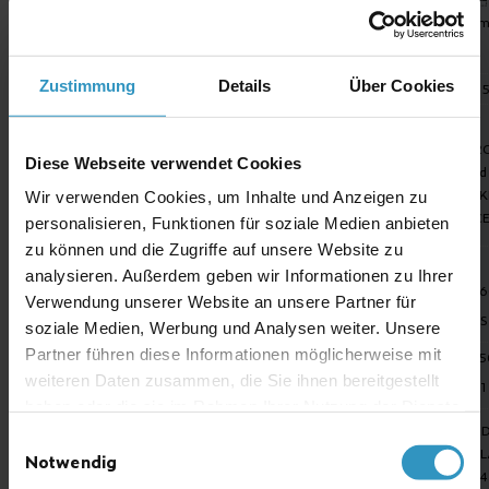
Druckeinfluss
vom Messbereich
vom Messbereich
vom
bei Änderung um 200
hPa
Zustimmung
Details
Über Cookies
Lebensdauer
ca. 5 Jahre
ca. 5 Jahre
ca. 
ATEX / IECEX
Gerätegruppe
II 2G
II 2
II 2G
Diese Webseite verwendet Cookies
Zündschutzart
Ex d e ia mb IIC T4 Gb
Ex d
Ex d e ia mb IIC T4 Gb
ATEX-Zertifikat
DEKRA11ATEX0257X
DEK
Wir verwenden Cookies, um Inhalte und Anzeigen zu
DEKRA11ATEX0257X
IECEX-Zertifikat
IECEx DEK11.0090X
IEC
personalisieren, Funktionen für soziale Medien anbieten
IECEx DEK11.0090X
zu können und die Zugriffe auf unsere Website zu
Messtechnische
analysieren. Außerdem geben wir Informationen zu Ihrer
Zulassung
EN60079-29-1
EN60079-29-1
EN6
Verwendung unserer Website an unsere Partner für
Zertifikat
BVS12ATEXG001X
BVS12ATEXG001X
BVS
soziale Medien, Werbung und Analysen weiter. Unsere
Partner führen diese Informationen möglicherweise mit
Sicherheitsniveau
EN50271
EN50271
EN5
weiteren Daten zusammen, die Sie ihnen bereitgestellt
SIL1
SIL1
SIL1
haben oder die sie im Rahmen Ihrer Nutzung der Dienste
MED Zulassung
MED Item 3.54
MED Item 3.54
MED
gesammelt haben.
Einwilligungsauswahl
SOLAS 74 u.a.
SOLAS 74 u.a.
SOL
Notwendig
IEC60092-504
IEC60092-504
504