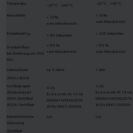
Temperatur
-25°C…+45°C
-25°C…+60°C
Messfehler
< 10%
< 10%
vom Messbereich
vom Messbereich
Einstellzeit t
< 220 Sekunden
< 80 Sekunden
90
< 1 %
< 1 %
Druckeinfluss
vom Messbereich
vom Messbereich
bei Änderung um 200
hPa
Lebensdauer
ca. 5 Jahre
1 Jahr
ATEX / IECEX
Gerätegruppe
II 2G
II 2G
Zündschutzart
Ex d e ia mb IIC T4 Gb
Ex d e ia mb IIC T4 Gb
ATEX-Zertifikat
DEKRA11ATEX0257X
DEKRA11ATEX0257X
IECEX-Zertifikat
IECEx DEK11.0090X
IECEx DEK11.0090X
Messtechnische
n/a
n/a
Zulassung
Zertifikat