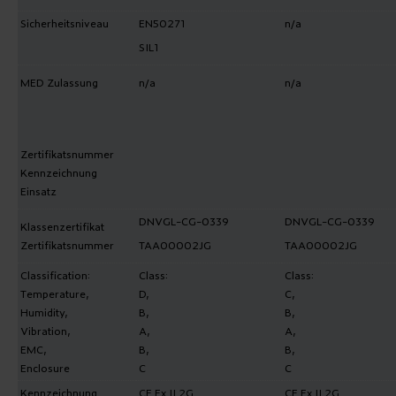
Sicherheitsniveau
EN50271
n/a
SIL1
MED Zulassung
n/a
n/a
Zertifikatsnummer
Kennzeichnung
Einsatz
DNVGL-CG-0339
DNVGL-CG-0339
Klassenzertifikat
Zertifikatsnummer
TAA00002JG
TAA00002JG
Classification:
Class:
Class:
Temperature,
D,
C,
Humidity,
B,
B,
Vibration,
A,
A,
EMC,
B,
B,
Enclosure
C
C
Kennzeichnung
CE Ex II 2G
CE Ex II 2G