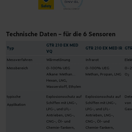
Technische Daten – für die 6 Sensoren
GTR 210 EX MED
Typ
GTR 210 EX MED IR
GTR
VQ
Messverfahren
Wärmetönung
Infrarot
Elek
Messbereich
0-100% UEG
0-100% UEG
0–2
Alkane: Methan…
Methan, Propan, LNG
O
2
Hexan, LNG,
Wasserstoff, Ethylen
typische
Explosionsschutz auf
Explosionsschutz auf
Dete
Schiffen mit LNG-,
Schiffen mit LNG-,
von 
Applikation
LPG-, und LFL-
LPG-, und LFL-
Gas
Antrieben, LNG-,
Antrieben, LNG-,
CNG-, Öl- und
CNG-, Öl- und
Chemie-Tankern,
Chemie-Tankern,