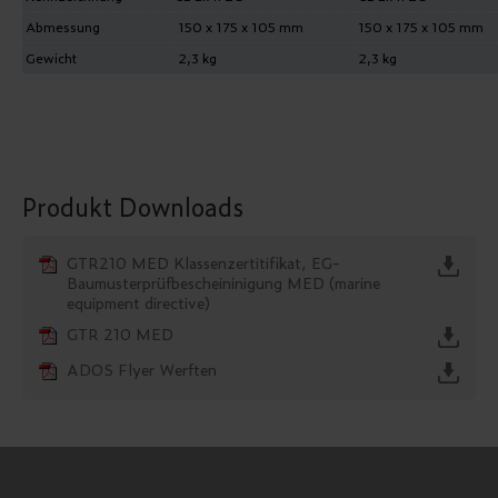
Abmessung
150 x 175 x 105 mm
150 x 175 x 105 mm
Gewicht
2,3 kg
2,3 kg
Produkt Downloads
GTR210 MED Klassenzertitifikat, EG-
Baumusterprüfbescheininigung MED (marine
equipment directive)
GTR 210 MED
ADOS Flyer Werften